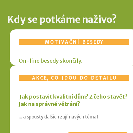
Kdy se potkáme naživo?
M O T I V A Č N Í B E S E DY
On-line besedy skončily.
A K C E, C O J D O U D O D E T A I L U
Jak postavit kvalitní dům? Z čeho stavět?
Jak na správné větrání?
... a spousty dalších zajímavých témat