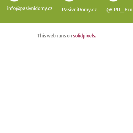
info@pasivnidomy.cz
PasivniDomy.cz
@CPD_Brn
This web runs on
solidpixels.