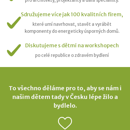
pro architekty, projektanty a další specialisty.
Sdružujeme více jak 100 kvalitních firem,
které umí navrhovat, stavět a vyrábět
komponenty do energeticky úsporných domů.
Diskutujeme s dětmi na workshopech
po celé republice o zdravém bydlení
To všechno děláme pro to, aby se nám i
našim dětem tady
v Česku lépe žilo a
bydlelo.