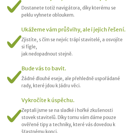
Dostanete totiž navigátora, díky kterému se
peklu vyhnete obloukem.
Ukážeme vám průšvihy, ale i jejich řešení.
Zjistíte, s čím se nejvíc trápí stavitelé, a osvojíte
si fígle,
jak nedopadnout stejně.
Bude vás to bavit.
Žádné dlouhé eseje, ale přehledně uspořádané
rady, které jdou k Jádru věci.
Vykročíte k úspěchu.
Zeptali jsme se na sladké i hořké zkušenosti
stovek stavitelů. Díky tomu vám dáme pouze
ověřené tipy a techniky, které vás dovedou k
šťastnému konci.