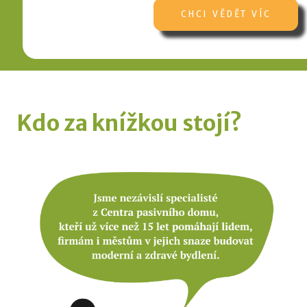
CHCI VĚDĚT VÍC
Kdo za knížkou stojí?