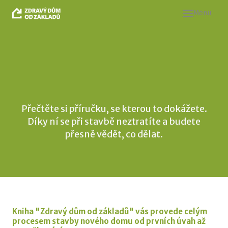
Menu
PŘ
UK
ŘE
CH
AK
Přečtěte si příručku, se kterou to dokážete.
KD
Díky ní se při stavbě neztratíte a budete
PO
přesně vědět, co dělat.
KO
Kniha "
Zdravý dům od základů"
vás provede celým
procesem stavby nového domu od prvních úvah až