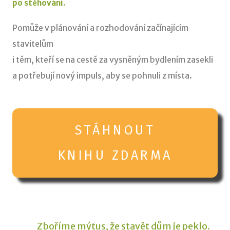
po stěhování.
Pomůže v plánování a rozhodování začínajícím
stavitelům
i těm, kteří se na cestě za vysněným bydlením zasekli
a potřebují nový impuls, aby se pohnuli z místa.
STÁHNOUT
KNIHU ZDARMA
Zboříme mýtus, že stavět dům je peklo.